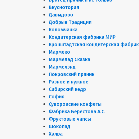
Вкуснотория
Давыдово
Добрые Традиции
Коломчанка
Кондитерская фабрика МИР
Кронштадтская кондитерская фабрик
Мармеко
Мармелад Сказка
Мармелэнд
Покровский пряник
Разное и нужное
Сибирский кедр
София
Суворовские конфеты
Фабрика Берестова А.С.
Фруктовые чипсы
Шоколад
Халва