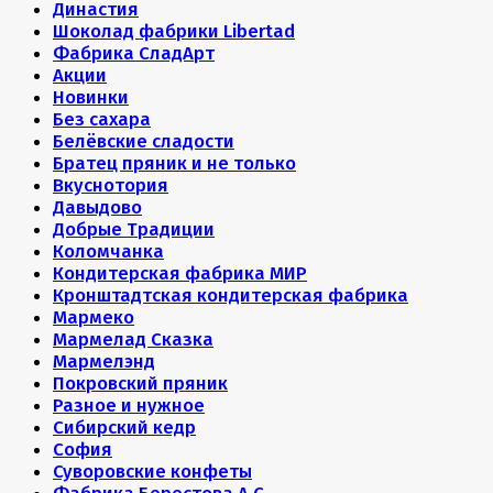
Династия
Шоколад фабрики Libertad
Фабрика СладАрт
Акции
Новинки
Без сахара
Белёвские сладости
Братец пряник и не только
Вкуснотория
Давыдово
Добрые Традиции
Коломчанка
Кондитерская фабрика МИР
Кронштадтская кондитерская фабрика
Мармеко
Мармелад Сказка
Мармелэнд
Покровский пряник
Разное и нужное
Сибирский кедр
София
Суворовские конфеты