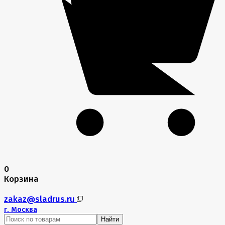
0
Корзина
zakaz@sladrus.ru
г.
Москва
Найти