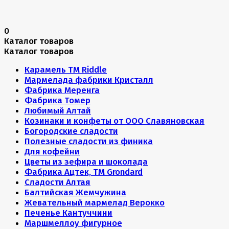
0
Каталог товаров
Каталог товаров
Карамель ТМ Riddle
Мармелада фабрики Кристалл
Фабрика Меренга
Фабрика Томер
Любимый Алтай
Козинаки и конфеты от ООО Славяновская
Богородские сладости
Полезные сладости из финика
Для кофейни
Цветы из зефира и шоколада
Фабрика Ацтек, ТМ Grondard
Сладости Алтая
Балтийская Жемчужина
Жевательный мармелад Верокко
Печенье Кантуччини
Маршмеллоу фигурное