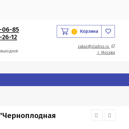
0-06-85
Корзина
0
-26-12
zakaz@sladrus.ru 
 выходной
г.
 Москва
"Черноплодная