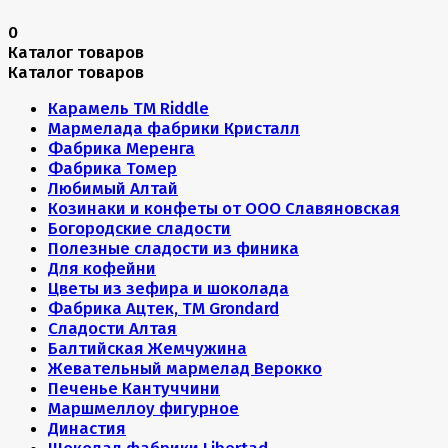
0
Каталог товаров
Каталог товаров
Карамель ТМ Riddle
Мармелада фабрики Кристалл
Фабрика Меренга
Фабрика Томер
Любимый Алтай
Козинаки и конфеты от ООО Славяновская
Богородские сладости
Полезные сладости из финика
Для кофейни
Цветы из зефира и шоколада
Фабрика Ацтек, ТМ Grondard
Сладости Алтая
Балтийская Жемчужина
Жевательный мармелад Верокко
Печенье Кантуччини
Маршмеллоу фигурное
Династия