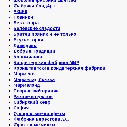
Шоколад фабрики Libertad
Фабрика СладАрт
Акции
Новинки
Без сахара
Белёвские сладости
Братец пряник и не только
Вкуснотория
Давыдово
Добрые Традиции
Коломчанка
Кондитерская фабрика МИР
Кронштадтская кондитерская фабрика
Мармеко
Мармелад Сказка
Мармелэнд
Покровский пряник
Разное и нужное
Сибирский кедр
София
Суворовские конфеты
Фабрика Берестова А.С.
Фруктовые чипсы