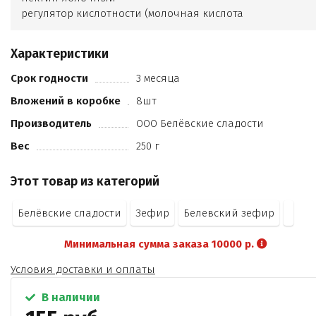
регулятор кислотности (молочная кислота
лактат натрия
белок яичный сухой
Характеристики
краситель натуральный (михрома кармин
ароматизатор "виноград изабелла"
Срок годности
3 месяца
Вложений в коробке
8шт
Производитель
ООО Белёвские сладости
Вес
250 г
Этот товар из категорий
Белёвские сладости
Зефир
Белевский зефир
Минимальная сумма заказа 10000 р.
Условия доставки и оплаты
В наличии