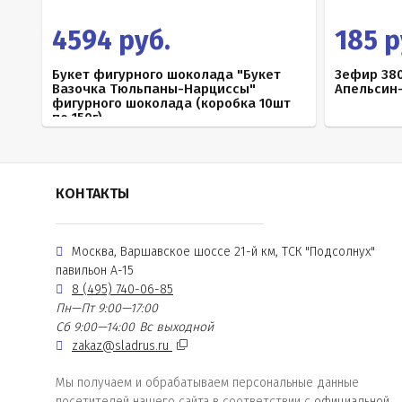
4594 руб.
185 р
Букет фигурного шоколада "Букет
Зефир 380
Вазочка Тюльпаны-Нарциссы"
Апельсин
фигурного шоколада (коробка 10шт
по 150г)
КОНТАКТЫ
Москва, Варшавское шоссе 21-й км, ТСК "Подсолнух"
павильон А-15
8 (495) 740-06-85
Пн—Пт 9:00—17:00
Сб 9:00—14:00
Вс выходной
zakaz@sladrus.ru
Мы получаем и обрабатываем персональные данные
посетителей нашего сайта в соответствии с
официальной