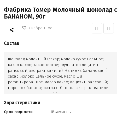
Фабрика Томер Молочный шоколад 
БАНАНОМ, 90г
В избранное
Состав
шоколад молочный (сахар; молоко сухое цельное;
какао масло; какао тертое; эмульгатор лецитин
рапсовый; экстракт ванили); Начинка банановая (
сахар; молоко цельное сухое; масло ши
рафинированное; масло какао; лецитин рапсовый;
порошок банана; экстракт банана; экстракт ванили;
краситель натуральный бета-каротин; лимонная
кислота)
Характеристики
Срок годности
18 месяцев