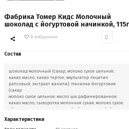
Фабрика Томер Кидс Молочный
шоколад с йогуртовой начинкой, 115
В избранное
Состав
шоколад молочный (сахар; молоко сухое цельное;
какао масло; какао тертое; эмульгатор лецитин
рапсовый; экстракт ванили); Начинка йогуртовая
(сахар
молоко сухое цельное; масло ши рафинированное;
какао масло; сыворотка молочная сухая; молоко сухое
обезжиренное; жир молочный обезвоженный; йогурт
сухой обезжиренный; лецитин рапсовый;
Характеристики
ароматизатор натуральный "Йогурт"; экстракт ванили )