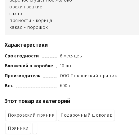
варёное сгущённое молоко
орехи грецкие
сахар
пряности - корица
какао - порошок
натуральное вкусоароматическое вещество - ванилин
регулятор кислотности - лимонная кислота
Характеристики
масло подсолнечное рафинированное
соль пищевая
Срок годности
6 месяцев
разрыхлитель - гидрокарбонат натрия (сода пищевая)
Вложений в коробке
10 шт
глазурь кондитерская Классика белая (сахар-песок
заменитель какао-масла
Производитель
ООО Покровский пряник
сухие молочные продукты
Вес
600 г
эмульгатор соевый лецитин
ароматизатор Ванилин - порошок)
Этот товар из категорий
глазурь кондитерская Классика (сахар-песок
заменитель какао-масла
Покровский пряник
Подарочный шоколад
какао - порошок
эмульгатор соевый лецитин
Пряники
ароматизатор Сливки - молоко)
сахарная пудра