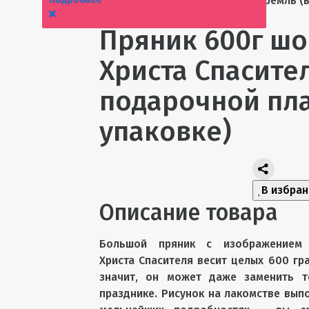
№3 Пряник 600г шоколадный Кремль (в
руб.
Пряник 600г ш
Христа Спасител
подарочной пл
упаковке)
В избра
Описание товара
Большой пряник с изображением
Христа Спасителя весит целых 600 гр
значит, он может даже заменить т
празднике. Рисунок на лакомстве вып