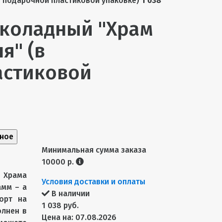
 подарочной пластиковой упаковке)
1 038
околадный "Храм
я" (в
астиковой
нное
Минимальная сумма заказа
10000 р.
 Храма
Условия доставки и оплаты
амм – а
В наличии
орт на
1 038 руб.
олнен в
Цена на: 07.08.2026