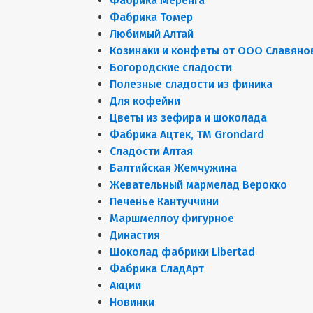
Фабрика Меренга
Фабрика Томер
Любимый Алтай
Козинаки и конфеты от ООО Славяно
Богородские сладости
Полезные сладости из финика
Для кофейни
Цветы из зефира и шоколада
Фабрика Ацтек, ТМ Grondard
Сладости Алтая
Балтийская Жемчужина
Жевательный мармелад Верокко
Печенье Кантуччини
Маршмеллоу фигурное
Династия
Шоколад фабрики Libertad
Фабрика СладАрт
Акции
Новинки