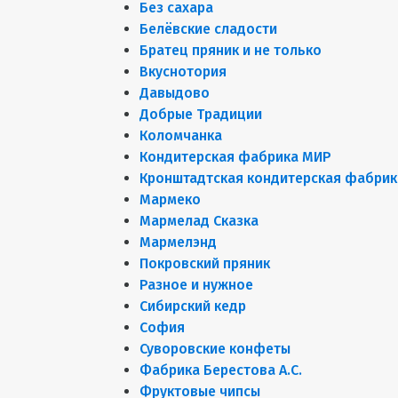
Без сахара
Белёвские сладости
Братец пряник и не только
Вкуснотория
Давыдово
Добрые Традиции
Коломчанка
Кондитерская фабрика МИР
Кронштадтская кондитерская фабрик
Мармеко
Мармелад Сказка
Мармелэнд
Покровский пряник
Разное и нужное
Сибирский кедр
София
Суворовские конфеты
Фабрика Берестова А.С.
Фруктовые чипсы