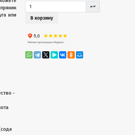
можете
пряник
уга или
В корзину
ство -
лота
(сода