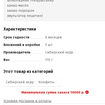
шоколадная глазурь(сахар
какао-масло
какао-порошок
эмульгатор лецитин)
молоко сухое цельное
патока
Характеристики
ядро миндаля
молоко сухое обезжиренное
Срок годности
6 месяцев
клюква вяленая
Вложений в коробке
5 шт
пастила облепиховая (пюре яблочное
ягоды облепихи)
Производитель
Сибирский кедр
малина сублимационной сушки
Вес
170 г
лецитин (эмульгатор)
ванилин (ароматизатор).
Этот товар из категорий
Сибирский кедр
Конфеты
Минимальная сумма заказа 10000 р.
Условия доставки и оплаты