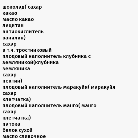
шоколад( сахар
какао
масло какао
лецитин
антиокислитель
ванилин)
сахар
в т.ч. тростниковый
плодовый наполнитель клубника с
земляникой(клубника
земляника
сахар
пектин)
плодовый наполнитель маракуйя( маракуйя
сахар
клетчатка)
плодовый наполнитель манго( манго
сахар
клетчатка)
патока
белок сухой
масло сливочное