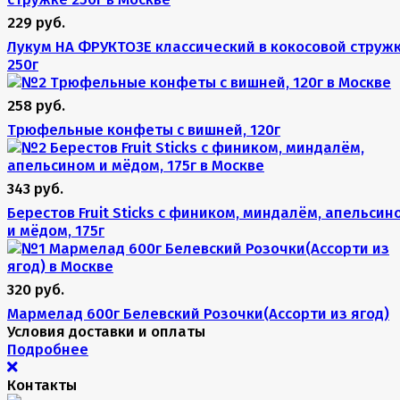
229 руб.
Лукум НА ФРУКТОЗЕ классический в кокосовой струж
250г
258 руб.
Трюфельные конфеты с вишней, 120г
343 руб.
Берестов Fruit Stiсks с фиником, миндалём, апельсин
и мёдом, 175г
320 руб.
Мармелад 600г Белевский Розочки(Ассорти из ягод)
Условия доставки и оплаты
Подробнее
Контакты