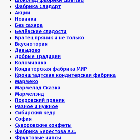
Шоколад фабрики Libertad
Фабрика СладАрт
Акции
Новинки
Без сахара
Белёвские сладости
Братец пряник и не только
Вкуснотория
Давыдово
Добрые Традиции
Коломчанка
Кондитерская фабрика МИР
Кронштадтская кондитерская фабрика
Мармеко
Мармелад Сказка
Мармелэнд
Покровский пряник
Разное и нужное
Сибирский кедр
София
Суворовские конфеты
Фабрика Берестова А.С.
Фруктовые чипсы