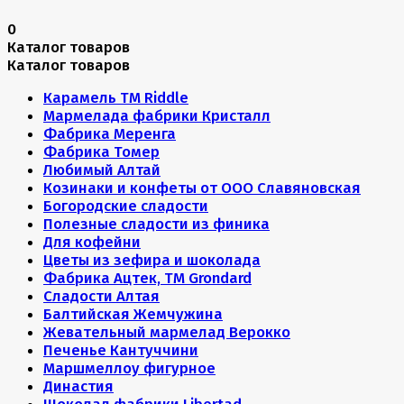
0
Каталог товаров
Каталог товаров
Карамель ТМ Riddle
Мармелада фабрики Кристалл
Фабрика Меренга
Фабрика Томер
Любимый Алтай
Козинаки и конфеты от ООО Славяновская
Богородские сладости
Полезные сладости из финика
Для кофейни
Цветы из зефира и шоколада
Фабрика Ацтек, ТМ Grondard
Сладости Алтая
Балтийская Жемчужина
Жевательный мармелад Верокко
Печенье Кантуччини
Маршмеллоу фигурное
Династия