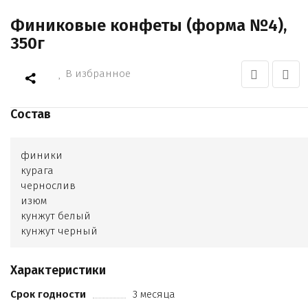
Финиковые конфеты (форма №4),
350г
В избранное
Состав
финики
курага
чернослив
изюм
кунжут белый
кунжут черный
тыква
грецкий орех
Характеристики
миндаль
кешью
Срок годности
3 месяца
фундук