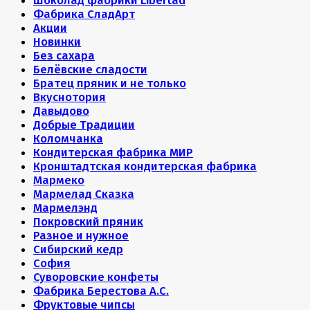
Шоколад фабрики Libertad
Фабрика СладАрт
Акции
Новинки
Без сахара
Белёвские сладости
Братец пряник и не только
Вкуснотория
Давыдово
Добрые Традиции
Коломчанка
Кондитерская фабрика МИР
Кронштадтская кондитерская фабрика
Мармеко
Мармелад Сказка
Мармелэнд
Покровский пряник
Разное и нужное
Сибирский кедр
София
Суворовские конфеты
Фабрика Берестова А.С.
Фруктовые чипсы