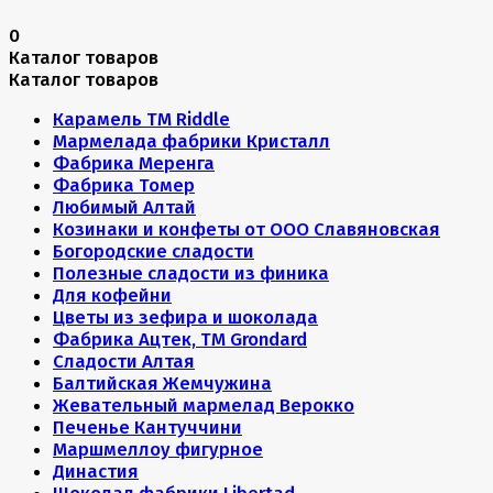
0
Каталог товаров
Каталог товаров
Карамель ТМ Riddle
Мармелада фабрики Кристалл
Фабрика Меренга
Фабрика Томер
Любимый Алтай
Козинаки и конфеты от ООО Славяновская
Богородские сладости
Полезные сладости из финика
Для кофейни
Цветы из зефира и шоколада
Фабрика Ацтек, ТМ Grondard
Сладости Алтая
Балтийская Жемчужина
Жевательный мармелад Верокко
Печенье Кантуччини
Маршмеллоу фигурное
Династия