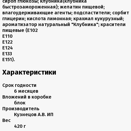
сироп глюкозы; клубника(клубника
быстрозамороженная); желатин пищевой;
влагоудерживающие агенты; подсластители; сорбит
глицерин; кислота лимонная; крахмал кукурузный;
ароматизатор натуральный "Клубника"; красители
пищевые (Е102
Е110
Е122
Е124
Е133
Е151).
Характеристики
Срок годности
6 месяцев
Вложений в коробке
блок
Производитель
Кузнецов А.В. ИП
Вес
420 г