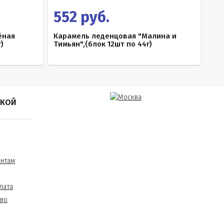
552 руб.
ёная
Карамель леденцовая "Малина и
)
Тимьян",(блок 12шт по 44г)
ПКОЙ
ентам
лата
тво