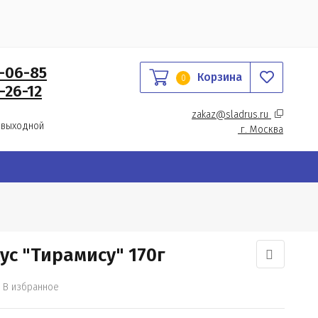
0-06-85
Корзина
0
-26-12
zakaz@sladrus.ru 
 выходной
г.
 Москва
с "Тирамису" 170г
В избранное