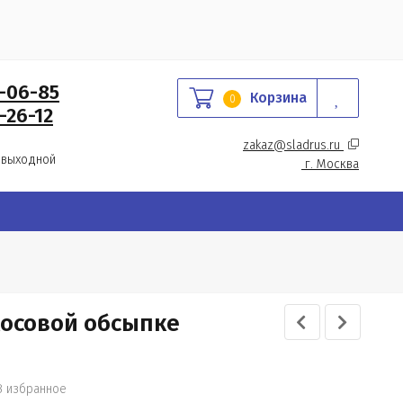
0-06-85
Корзина
0
-26-12
zakaz@sladrus.ru 
 выходной
г.
 Москва
осовой обсыпке
В избранное