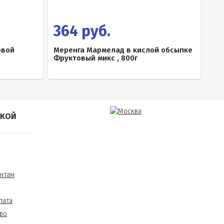
364 руб.
овой
Меренга Мармелад в кислой обсыпке
Фруктовый микс , 800г
ПКОЙ
нтам
лата
во