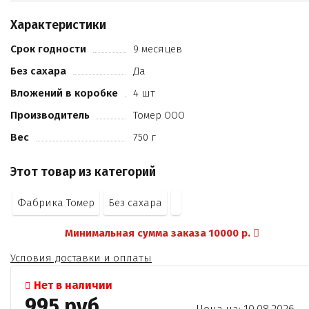
экстракт ванили)
начинка черничный йогурт без добавления сахара
Характеристики
(подсластитель мальтитол
масло ши (негидрогенизированный
Срок годности
9 месяцев
специализированный растительный жир)
Без сахара
Да
какао масло
сыворотка молочная сухая
Вложений в коробке
4 шт
молоко сухое обезжиренное
Производитель
Томер ООО
молоко сухое цельное
Вес
краситель кармин
750 г
йогурт сухой обезжиренный
эмульгатор лецитин рапсовый
Этот товар из категорий
ароматизаторы
лимонная кислота)
Фабрика Томер
Без сахара
Минимальная сумма заказа 10000 р.
Условия доставки и оплаты
Нет в наличии
995 руб.