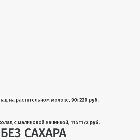
ад на растительном молоке, 90г
220 руб.
лад с малиновой начинкой, 115г
172 руб.
БЕЗ САХАРА