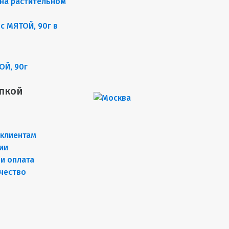
на растительном
ОЙ, 90г
пкой
клиентам
ии
 и оплата
чество