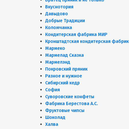
Вкуснотория
Давыдово
Добрые Традиции
Коломчанка
Кондитерская фабрика МИР
Кронштадтская кондитерская фабрик
Мармеко
Мармелад Сказка
Мармелэнд
Покровский пряник
Разное и нужное
Сибирский кедр
София
Суворовские конфеты
Фабрика Берестова А.С.
Фруктовые чипсы
Шоколад
Халва