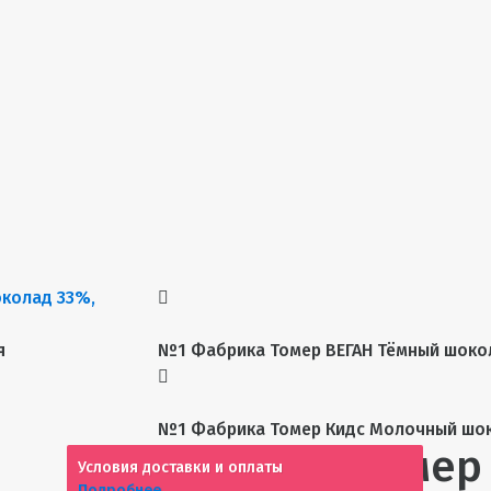
я
№1 Фабрика Томер ВЕГАН Тёмный шокол
№1 Фабрика Томер Кидс Молочный шоко
Фабрика Томер 
Условия доставки и оплаты
Подробнее