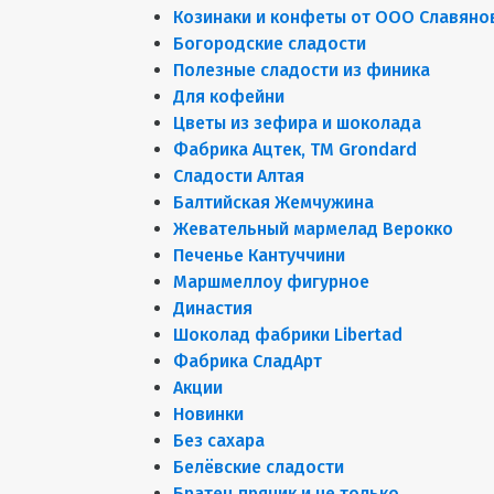
Козинаки и конфеты от ООО Славяно
Богородские сладости
Полезные сладости из финика
Для кофейни
Цветы из зефира и шоколада
Фабрика Ацтек, ТМ Grondard
Сладости Алтая
Балтийская Жемчужина
Жевательный мармелад Верокко
Печенье Кантуччини
Маршмеллоу фигурное
Династия
Шоколад фабрики Libertad
Фабрика СладАрт
Акции
Новинки
Без сахара
Белёвские сладости
Братец пряник и не только