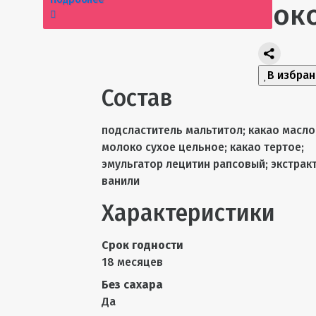
Молочный шоко
В избра
Состав
подсластитель мальтитол; какао масло
молоко сухое цельное; какао тертое;
эмульгатор лецитин рапсовый; экстрак
ванили
Характеристики
Срок годности
18 месяцев
Без сахара
Да